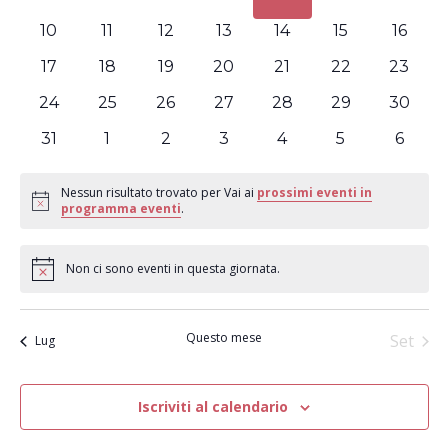
Navig
eventi
eventi
eventi
eventi
eventi
eventi
eventi
0
0
0
0
0
0
0
10
11
12
13
14
15
16
eventi
eventi
eventi
eventi
eventi
eventi
eventi
0
0
0
0
0
0
0
17
18
19
20
21
22
23
eventi
eventi
eventi
eventi
eventi
eventi
eventi
0
0
0
0
0
0
0
24
25
26
27
28
29
30
eventi
eventi
eventi
eventi
eventi
eventi
eventi
0
0
0
0
0
0
0
31
1
2
3
4
5
6
eventi
eventi
eventi
eventi
eventi
eventi
eventi
Nessun risultato trovato per Vai ai
prossimi eventi in
Notice
programma eventi
.
Non ci sono eventi in questa giornata.
Notice
Questo mese
Set
Lug
Iscriviti al calendario