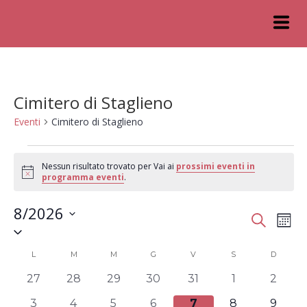
Cimitero di Staglieno
Eventi
Cimitero di Staglieno
Nessun risultato trovato per Vai ai
prossimi eventi in
Notice
programma eventi
.
8/2026
Eventi
Ev
Cerca
Mese
Seleziona
Vis
Ricerc
la
Calendario
L
M
M
G
V
S
D
data.
Na
e
0
0
0
0
0
0
0
di
27
28
29
30
31
1
2
viste
eventi
eventi
eventi
eventi
eventi
eventi
eventi
Eventi
0
0
0
0
0
0
0
3
4
5
6
7
8
9