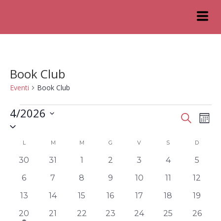
Book Club
Eventi
Book Club
4/2026
Eventi
Ev
Cerca
Mese
Seleziona
Vis
Ricerc
la
Calendario
L
M
M
G
V
S
D
data.
Na
e
0
0
0
0
0
0
0
di
30
31
1
2
3
4
5
viste
eventi
eventi
eventi
eventi
eventi
eventi
eventi
Eventi
0
0
0
0
0
0
0
6
7
8
9
10
11
12
Navig
eventi
eventi
eventi
eventi
eventi
eventi
eventi
0
0
0
0
0
0
0
13
14
15
16
17
18
19
eventi
eventi
eventi
eventi
eventi
eventi
eventi
1
0
0
0
0
0
0
20
21
22
23
24
25
26