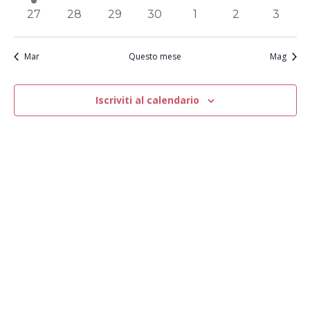
evento
eventi
eventi
eventi
eventi
eventi
eventi
0
0
0
0
0
0
0
27
28
29
30
1
2
3
eventi
eventi
eventi
eventi
eventi
eventi
eventi
Mar
Questo mese
Mag
Iscriviti al calendario