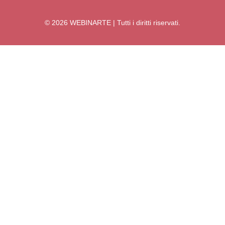
© 2026 WEBINARTE | Tutti i diritti riservati.
Accedi
La password deve essere composta da almeno 8 caratteri, tra
numeri e lettere, e contenere almeno 1 lettera maiuscola