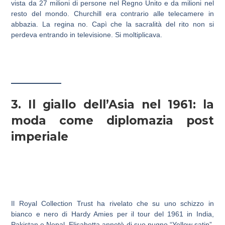
vista da 27 milioni di persone nel Regno Unito e da milioni nel
resto del mondo. Churchill era contrario alle telecamere in
abbazia. La regina no. Capì che la sacralità del rito non si
perdeva entrando in televisione. Si moltiplicava.
3. Il giallo dell’Asia nel 1961: la
moda come diplomazia post
imperiale
Il Royal Collection Trust ha rivelato che su uno schizzo in
bianco e nero di Hardy Amies per il tour del 1961 in India,
Pakistan e Nepal, Elisabetta annotò di suo pugno “Yellow satin”,