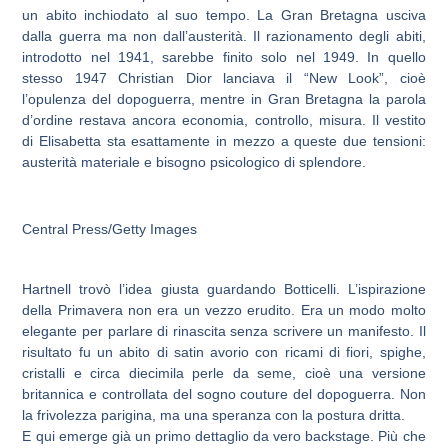
un abito inchiodato al suo tempo. La Gran Bretagna usciva
dalla guerra ma non dall’austerità. Il razionamento degli abiti,
introdotto nel 1941, sarebbe finito solo nel 1949. In quello
stesso 1947 Christian Dior lanciava il “New Look”, cioè
l’opulenza del dopoguerra, mentre in Gran Bretagna la parola
d’ordine restava ancora economia, controllo, misura. Il vestito
di Elisabetta sta esattamente in mezzo a queste due tensioni:
austerità materiale e bisogno psicologico di splendore.
Central Press/Getty Images
Hartnell trovò l’idea giusta guardando Botticelli. L’ispirazione
della Primavera non era un vezzo erudito. Era un modo molto
elegante per parlare di rinascita senza scrivere un manifesto. Il
risultato fu un abito di satin avorio con ricami di fiori, spighe,
cristalli e circa diecimila perle da seme, cioè una versione
britannica e controllata del sogno couture del dopoguerra. Non
la frivolezza parigina, ma una speranza con la postura dritta.
E qui emerge già un primo dettaglio da vero backstage. Più che