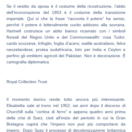
Se il vestito da sposa è il costume della ricostruzione, l’abito
dell’incoronazione del 1953 è il costume della transizione
imperiale. Qui sì che la frase “racconta il potere” ha senso,
perché il potere è letteralmente cucito addosso alla sovrana.
Hartnell costruisce un abito bianco ricamato con i simboli
floreali del Regno Unito e del Commonwealth: rosa Tudor,
cardo scozzese, trifoglio, foglia d’acero, wattle australiano, felce
neozelandese, protea sudafricana, loto per India e Ceylon e
perfino gli emblemi agricoli del Pakistan. Non è decorazione. È
cartografia diplomatica.
Royal Collection Trust
Il momento storico rende tutto ancora più interessante.
Elisabetta sale al trono nel 1952, sei anni dopo il discorso di
Churchill sulla “cortina di ferro” e appena quattro anni prima
della crisi di Suez, cioè all’inizio del periodo in cui la Gran
Bretagna capirà che l’impero non può più comportarsi da
impero. Dopo Suez il processo di decolonizzazione britannica