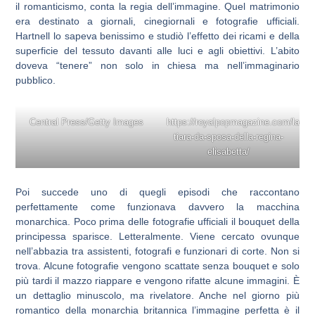
il romanticismo, conta la regia dell’immagine. Quel matrimonio
era destinato a giornali, cinegiornali e fotografie ufficiali.
Hartnell lo sapeva benissimo e studiò l’effetto dei ricami e della
superficie del tessuto davanti alle luci e agli obiettivi. L’abito
doveva “tenere” non solo in chiesa ma nell’immaginario
pubblico.
Central Press/Getty Images
https://royalpopmagazine.com/la-
tiara-da-sposa-della-regina-
elisabetta/
Poi succede uno di quegli episodi che raccontano
perfettamente come funzionava davvero la macchina
monarchica. Poco prima delle fotografie ufficiali il bouquet della
principessa sparisce. Letteralmente. Viene cercato ovunque
nell’abbazia tra assistenti, fotografi e funzionari di corte. Non si
trova. Alcune fotografie vengono scattate senza bouquet e solo
più tardi il mazzo riappare e vengono rifatte alcune immagini. È
un dettaglio minuscolo, ma rivelatore. Anche nel giorno più
romantico della monarchia britannica l’immagine perfetta è il