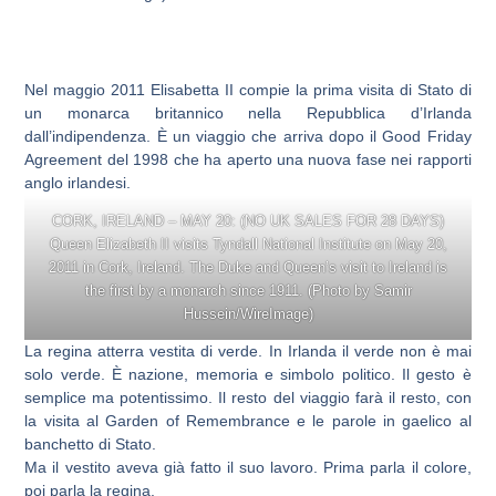
Nel maggio 2011 Elisabetta II compie la prima visita di Stato di
un monarca britannico nella Repubblica d’Irlanda
dall’indipendenza. È un viaggio che arriva dopo il Good Friday
Agreement del 1998 che ha aperto una nuova fase nei rapporti
anglo irlandesi.
CORK, IRELAND – MAY 20: (NO UK SALES FOR 28 DAYS)
Queen Elizabeth II visits Tyndall National Institute on May 20,
2011 in Cork, Ireland. The Duke and Queen’s visit to Ireland is
the first by a monarch since 1911. (Photo by Samir
Hussein/WireImage)
La regina atterra vestita di verde. In Irlanda il verde non è mai
solo verde. È nazione, memoria e simbolo politico. Il gesto è
semplice ma potentissimo. Il resto del viaggio farà il resto, con
la visita al Garden of Remembrance e le parole in gaelico al
banchetto di Stato.
Ma il vestito aveva già fatto il suo lavoro. Prima parla il colore,
poi parla la regina.