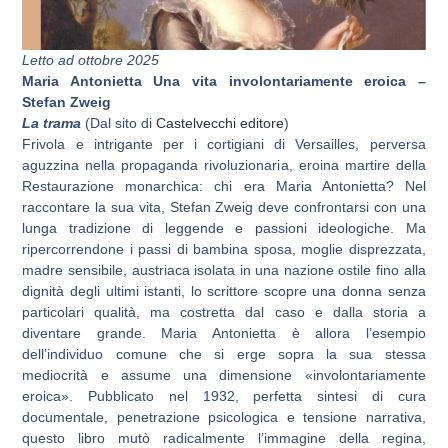
Letto ad ottobre 2025
Maria Antonietta Una vita involontariamente eroica –
Stefan Zweig
La tram
a
(Dal sito di
Castelvecchi editore
)
Frivola e intrigante per i cortigiani di Versailles, perversa
aguzzina nella propaganda rivoluzionaria, eroina martire della
Restaurazione monarchica: chi era Maria Antonietta? Nel
raccontare la sua vita, Stefan Zweig deve confrontarsi con una
lunga tradizione di leggende e passioni ideologiche. Ma
ripercorrendone i passi di bambina sposa, moglie disprezzata,
madre sensibile, austriaca isolata in una nazione ostile fino alla
dignità degli ultimi istanti, lo scrittore scopre una donna senza
particolari qualità, ma costretta dal caso e dalla storia a
diventare grande. Maria Antonietta è allora l’esempio
dell’individuo comune che si erge sopra la sua stessa
mediocrità e assume una dimensione «involontariamente
eroica». Pubblicato nel 1932, perfetta sintesi di cura
documentale, penetrazione psicologica e tensione narrativa,
questo libro mutò radicalmente l’immagine della regina,