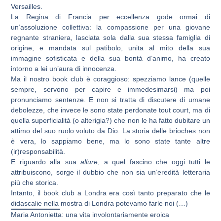
Versailles.
La Regina di Francia per eccellenza gode ormai di
un’assoluzione collettiva: la compassione per una giovane
regnante straniera, lasciata sola dalla sua stessa famiglia di
origine, e mandata sul patibolo, unita al mito della sua
immagine sofisticata e della sua bontà d’animo, ha creato
intorno a lei un’aura di innocenza.
Ma il nostro book club è coraggioso: spezziamo lance (quelle
sempre, servono per capire e immedesimarsi) ma poi
pronunciamo sentenze. E non si tratta di discutere di umane
debolezze, che invece le sono state perdonate tout court, ma di
quella superficialità (o alterigia?) che non le ha fatto dubitare un
attimo del suo ruolo voluto da Dio. La storia delle brioches non
è vera, lo sappiamo bene, ma lo sono state tante altre
(ir)responsabilità.
E riguardo alla sua
allure
, a quel fascino che oggi tutti le
attribuiscono, sorge il dubbio che non sia un’eredità letteraria
più che storica.
Intanto, il book club a Londra era così tanto preparato che le
didascalie nella mostra di Londra potevamo farle noi (…)
Maria Antonietta: una vita involontariamente eroica