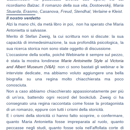
ricordiamo
Balzac
.
Il romanzo della sua vita
,
Dostoevskij
,
Maria
Stuarda
,
Erasmo
,
Casanova
,
Freud
,
Stendhal
,
Verlaine
e
Kleist
.
Il nostro verdetto
Alzi la mano chi, da metà libro in poi, non ha sperato che Maria
Antonietta si salvasse.
Merito di Stefan Zweig, la cui scrittura non si discute: la sua
capacità di immedesimazione, la sua profondità psicologica, la
sua ricerca storica non sono state oggetto di discussione.
L’occasione della scelta, poiché Webinarte è sempre sul pezzo,
è stata la mostra londinese
Marie Antoinette Style
al
Victoria
and Albert Museum (V&A)
: non ci sono bastati gli webinar e le
interviste dedicate, ma abbiamo voluto aggiungere una bella
biografia su una regina molto chiacchierata ma poco
conosciuta.
Non a caso abbiamo chiacchierato appassionatamente per più
di un’ora, battendo ogni record del bookclub. Zweig ci ha
consegnato una regina raccontata come fosse la protagonista
di un romanzo, eppure con tutti i crismi della storicità.
E i crismi della storicità ci hanno fatto scoprire, o confermare,
quanto Maria Antonietta fosse impreparata al ruolo, quanto
peccasse negli studi, quanto fosse sola nell’affollata corte di