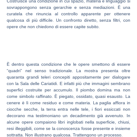
Costruisce una condizione in cui spazio, materia e linguaggio si
sovrappongono senza gerarchie e senza mediazioni. È una
curatela che rinuncia al controllo apparente per ottenere
qualcosa di più difficile. Un confronto diretto, senza filtri, con
opere che non chiedono di essere capite subito.
È dentro questa condizione che le opere smettono di essere
“quadri” nel senso tradizionale. La mostra presenta oltre
quaranta grandi teleri concepiti appositamente per dialogare
con la Sala delle Cariatidi. E infatti più che immagini sembrano
superfici costruite per accumulo. Il piombo domina ma non
come simbolo raffinato. È piegato, ossidato, quasi esausto. La
cenere è lì come residuo e come materia. La paglia affiora in
ciocche secche, la terra entra nelle tele, i fiori essiccati non
decorano ma testimoniano un decadimento già avvenuto. In
alcune opere compaiono libri inglobati nella superficie, chiusi,
resi illeggibili, come se la conoscenza fosse presente e insieme
sottratta. Non illustrano qualcosa. Trattengono un processo.