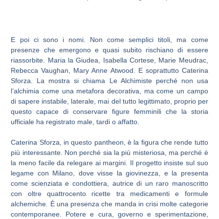
E poi ci sono i nomi. Non come semplici titoli, ma come
presenze che emergono e quasi subito rischiano di essere
riassorbite. Maria la Giudea, Isabella Cortese, Marie Meudrac,
Rebecca Vaughan, Mary Anne Atwood. E soprattutto Caterina
Sforza. La mostra si chiama Le Alchimiste perché non usa
l’alchimia come una metafora decorativa, ma come un campo
di sapere instabile, laterale, mai del tutto legittimato, proprio per
questo capace di conservare figure femminili che la storia
ufficiale ha registrato male, tardi o affatto.
Caterina Sforza, in questo pantheon, è la figura che rende tutto
più interessante. Non perché sia la più misteriosa, ma perché è
la meno facile da relegare ai margini. Il progetto insiste sul suo
legame con Milano, dove visse la giovinezza, e la presenta
come scienziata e condottiera, autrice di un raro manoscritto
con oltre quattrocento ricette tra medicamenti e formule
alchemiche. È una presenza che manda in crisi molte categorie
contemporanee. Potere e cura, governo e sperimentazione,