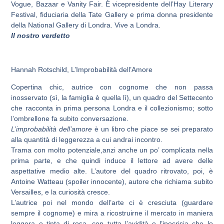
Vogue, Bazaar e Vanity Fair. È vicepresidente dell’Hay Literary
Festival, fiduciaria della Tate Gallery e prima donna presidente
della National Gallery di Londra. Vive a Londra.
Il nostro verdetto
Hannah Rotschild, L’Improbabilità dell’Amore
Copertina chic, autrice con cognome che non passa
inosservato (sì, la famiglia è quella lì), un quadro del Settecento
che racconta in prima persona Londra e il collezionismo; sotto
l’ombrellone fa subito conversazione.
L’improbabilità dell’amore
è un libro che piace se sei preparato
alla quantità di leggerezza a cui andrai incontro.
Trama con molto potenziale,anzi anche un po’ complicata nella
prima parte, e che quindi induce il lettore ad avere delle
aspettative medio alte. L’autore del quadro ritrovato, poi, è
Antoine Watteau (spoiler innocente), autore che richiama subito
Versailles, e la curiosità cresce.
L’autrice poi nel mondo dell’arte ci è cresciuta (guardare
sempre il cognome) e mira a ricostruirne il mercato in maniera
leggera e tinta di rosa, con tutta l’avidità e l’ipocrisia che lo