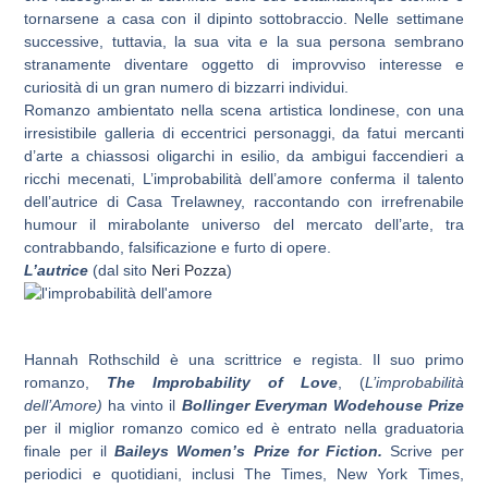
tornarsene a casa con il dipinto sottobraccio. Nelle settimane
successive, tuttavia, la sua vita e la sua persona sembrano
stranamente diventare oggetto di improvviso interesse e
curiosità di un gran numero di bizzarri individui.
Romanzo ambientato nella scena artistica londinese, con una
irresistibile galleria di eccentrici personaggi, da fatui mercanti
d’arte a chiassosi oligarchi in esilio, da ambigui faccendieri a
ricchi mecenati, L’improbabilità dell’amore conferma il talento
dell’autrice di Casa Trelawney, raccontando con irrefrenabile
humour il mirabolante universo del mercato dell’arte, tra
contrabbando, falsificazione e furto di opere.
L’autrice
(dal sito
Neri Pozza
)
Hannah Rothschild è una scrittrice e regista. Il suo primo
romanzo,
The Improbability of Love
, (
L’improbabilità
dell’Amore)
ha vinto il
Bollinger Everyman Wodehouse Prize
per il miglior romanzo comico ed è entrato nella graduatoria
finale per il
Baileys Women’s Prize for Fiction.
Scrive per
periodici e quotidiani, inclusi The Times, New York Times,