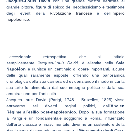
Jacques-Louis David
con una grande mostra dedicata al
grande pittore, figura di spicco del neoclassicismo e testimone
degli eventi della
Rivoluzione francese
e dell’
Impero
napoleonico
.
L’eccezionale retrospettiva, che si intitola
semplicemente
Jacques-Louis David,
è allestita nella
Sala
Napoléon
e riunisce un centinaio di opere importanti, alcune
delle quali raramente esposte, offrendo una panoramica
cronologica della sua carriera ed evidenziando il modo in cui la
sua arte fu alimentata dal suo impegno politico e dalla sua
ammirazione per l’antichità.
Jacques-Louis David
(Parigi, 1748 – Bruxelles, 1825) visse
attraverso sei diversi regimi politici, dall’
Ancien
Régime
all’
esilio post-napoleonico
. Dopo la sua formazione
a Parigi e un fondamentale soggiorno a Roma, influenzato
dall’arte classica e rinascimentale, divenne un sostenitore della
Rivoluzione, dipingendo opere come Il
Giuramento degli Orazi