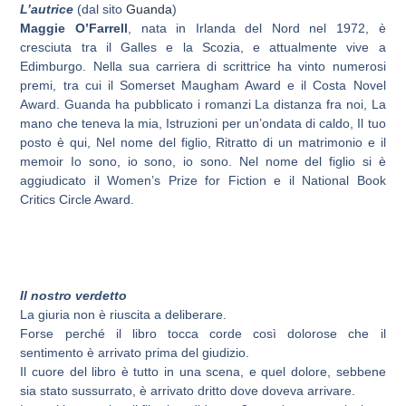
L’autrice
(dal sito
Guanda
)
Maggie O’Farrell
, nata in Irlanda del Nord nel 1972, è
cresciuta tra il Galles e la Scozia, e attualmente vive a
Edimburgo. Nella sua carriera di scrittrice ha vinto numerosi
premi, tra cui il Somerset Maugham Award e il Costa Novel
Award. Guanda ha pubblicato i romanzi La distanza fra noi, La
mano che teneva la mia, Istruzioni per un’ondata di caldo, Il tuo
posto è qui, Nel nome del figlio, Ritratto di un matrimonio e il
memoir Io sono, io sono, io sono. Nel nome del figlio si è
aggiudicato il Women’s Prize for Fiction e il National Book
Critics Circle Award.
Il nostro verdetto
La giuria non è riuscita a deliberare.
Forse perché il libro tocca corde così dolorose che il
sentimento è arrivato prima del giudizio.
Il cuore del libro è tutto in una scena, e quel dolore, sebbene
sia stato sussurrato, è arrivato dritto dove doveva arrivare.