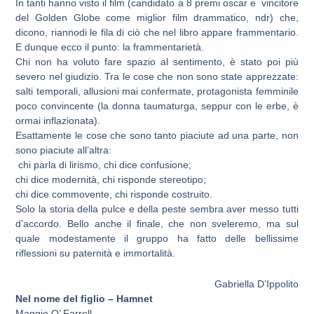
In tanti hanno visto il film (candidato a 8 premi oscar e vincitore
del Golden Globe come miglior film drammatico, ndr) che,
dicono, riannodi le fila di ciò che nel libro appare frammentario.
E dunque ecco il punto: la frammentarietà.
Chi non ha voluto fare spazio al sentimento, è stato poi più
severo nel giudizio. Tra le cose che non sono state apprezzate:
salti temporali, allusioni mai confermate, protagonista femminile
poco convincente (la donna taumaturga, seppur con le erbe, è
ormai inflazionata).
Esattamente le cose che sono tanto piaciute ad una parte, non
sono piaciute all’altra:
chi parla di lirismo, chi dice confusione;
chi dice modernità, chi risponde stereotipo;
chi dice commovente, chi risponde costruito.
Solo la storia della pulce e della peste sembra aver messo tutti
d’accordo. Bello anche il finale, che non sveleremo, ma sul
quale modestamente il gruppo ha fatto delle bellissime
riflessioni su paternità e immortalità.
Gabriella D’Ippolito
Nel nome del figlio – Hamnet
Maggie O’ Farrell