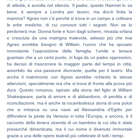
di attività, è avvolta nel silenzio. Il padre, questo Hamnet lo sa
bene, è sempre a Londra per lavoro, ma dov’è finita la
mamma? Agnes non c’è perché si trova in un campo a coltivare
le erbe mediche, di cui conosce tutti i segreti. Non se lo
perdonerà mai. Donna forte e fuori dagli schemi, rimasta orfana
e cresciuta da una matrigna malevola, adesso più che mai
Agnes avrebbe bisogno di William, l’uomo che ha sposato
nonostante l’opposizione della famiglia, l’umile e tenace
guantaio che a un certo punto, in fuga da un padre oppressivo,
ha deciso di trascorrere la maggior parte del tempo in città,
assorbito da una passione divorante, quella per il teatro. Ma
anche il matrimonio con Agnes avrebbe richiesto le stesse
attenzioni, specialmente ora che si trova di fronte alla prova più
dura. Questo romanzo, ispirato alla storia del figlio di William
Shakespeare, parla di amore e di abbandono, di perdita e di
riconciliazione; ma è anche la rocambolesca storia di una pulce
che si imbarca su una nave ad Alessandria d’Egitto per
diffondere la peste da Venezia in tutta l’Europa; e ancora, è il
racconto della tenera vicenda di un bambino la cui vita è stata
pressoché dimenticata, ma il cui nome è divenuto immortale
grazie a una delle opere teatrali più celebrate di tutti i tempi.