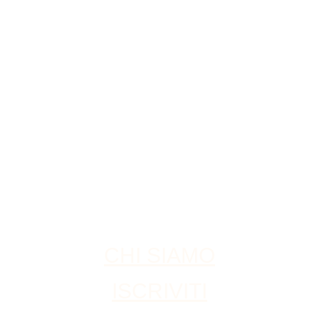
o 8 caratteri, tra numeri e lettere, e contenere almeno 1 lettera maius
CHI SIAMO
ISCRIVITI