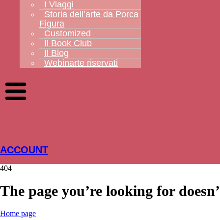
I Viaggi
Storia dell’arte da Porca
Figura
Customized
Il Book Club
Il Blog
Webinarte riservati
ACCOUNT
404
The page you’re looking for doesn’t
Home page