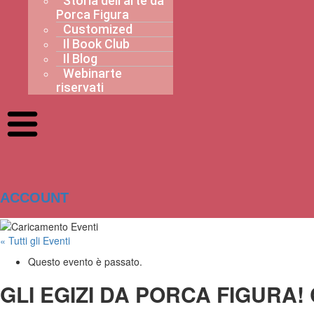
Storia dell’arte da
Porca Figura
Customized
Il Book Club
Il Blog
Webinarte
riservati
ACCOUNT
« Tutti gli Eventi
Questo evento è passato.
GLI EGIZI DA PORCA FIGURA!