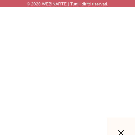
© 2026 WEBINARTE | Tutti i diritti riservati.
Accedi
La password deve essere composta da
almeno 8 caratteri, tra numeri e lettere, e contenere almeno 1 lettera
maiuscola
Ricordami
Accedi
Registrati
Ripristina la password
Invia il link di reimpostazione
Link per la reimpostazione della password inviato
alla tua email
Chiudi
Nessun account?
Registrati
Accedi
Password persa