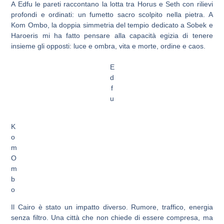
A Edfu le pareti raccontano la lotta tra Horus e Seth con rilievi
profondi e ordinati: un fumetto sacro scolpito nella pietra. A
Kom Ombo, la doppia simmetria del tempio dedicato a Sobek e
Haroeris mi ha fatto pensare alla capacità egizia di tenere
insieme gli opposti: luce e ombra, vita e morte, ordine e caos.
E
d
f
u
K
o
m
O
m
b
o
Il Cairo è stato un impatto diverso. Rumore, traffico, energia
senza filtro. Una città che non chiede di essere compresa, ma