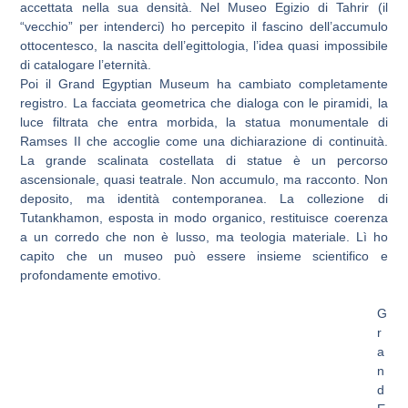
accettata nella sua densità. Nel Museo Egizio di Tahrir (il
“vecchio” per intenderci) ho percepito il fascino dell’accumulo
ottocentesco, la nascita dell’egittologia, l’idea quasi impossibile
di catalogare l’eternità.
Poi il Grand Egyptian Museum ha cambiato completamente
registro. La facciata geometrica che dialoga con le piramidi, la
luce filtrata che entra morbida, la statua monumentale di
Ramses II che accoglie come una dichiarazione di continuità.
La grande scalinata costellata di statue è un percorso
ascensionale, quasi teatrale. Non accumulo, ma racconto. Non
deposito, ma identità contemporanea. La collezione di
Tutankhamon, esposta in modo organico, restituisce coerenza
a un corredo che non è lusso, ma teologia materiale. Lì ho
capito che un museo può essere insieme scientifico e
profondamente emotivo.
G
r
a
n
d