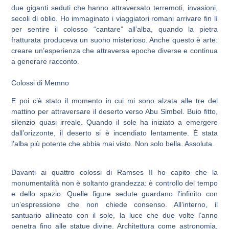
due giganti seduti che hanno attraversato terremoti, invasioni,
secoli di oblio. Ho immaginato i viaggiatori romani arrivare fin lì
per sentire il colosso “cantare” all’alba, quando la pietra
fratturata produceva un suono misterioso. Anche questo è arte:
creare un’esperienza che attraversa epoche diverse e continua
a generare racconto.
Colossi di Memno
E poi c’è stato il momento in cui mi sono alzata alle tre del
mattino per attraversare il deserto verso Abu Simbel. Buio fitto,
silenzio quasi irreale. Quando il sole ha iniziato a emergere
dall’orizzonte, il deserto si è incendiato lentamente. È stata
l’alba più potente che abbia mai visto. Non solo bella. Assoluta.
Davanti ai quattro colossi di Ramses II ho capito che la
monumentalità non è soltanto grandezza: è controllo del tempo
e dello spazio. Quelle figure sedute guardano l’infinito con
un’espressione che non chiede consenso. All’interno, il
santuario allineato con il sole, la luce che due volte l’anno
penetra fino alle statue divine. Architettura come astronomia,