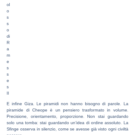
ol
o
s
s
o
di
R
a
m
e
s
s
e
s
II
E infine Giza. Le piramidi non hanno bisogno di parole. La
piramide di Cheope è un pensiero trasformato in volume.
Precisione, orientamento, proporzione. Non stai guardando
solo una tomba: stai guardando un’idea di ordine assoluto. La
Sfinge osserva in silenzio, come se avesse già visto ogni civiltà