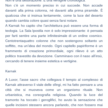
Non è una destinazione. È una vertigine cronologica.
Non c’è un momento preciso in cui succede. Non accade
davanti alla prima colonna, né davanti alla prima piramide. È
qualcosa che si insinua lentamente, come la luce del deserto
quando cambia colore quasi senza farsi notare.
A Karnak ho capito che l’architettura può essere una forma di
teologia. La Sala Ipostila non è solo impressionante: è pensata
per farti sentire una parte infinitesimale di un ordine cosmico.
Centotrentaquattro colonne che non sostengono soltanto un
soffitto, ma un’idea del mondo. Ogni capitello papiriforme è un
frammento di creazione primordiale, ogni rilievo è un atto
politico travestito da devozione. Camminavo con il naso all’insù,
cercando di tenere insieme estetica e vertigine.
Karnak
A Luxor, l’asse sacro che collegava il tempio al complesso di
Karnak attraverso il viale delle sfingi, mi ha fatto pensare a una
città che si muoveva come un organismo rituale. Non
urbanistica, ma coreografia religiosa. Quando la luce del
tramonto ha toccato i geroglifici, ho avuto la sensazione che
quelle incisioni stessero ancora parlando, che non fossero mai