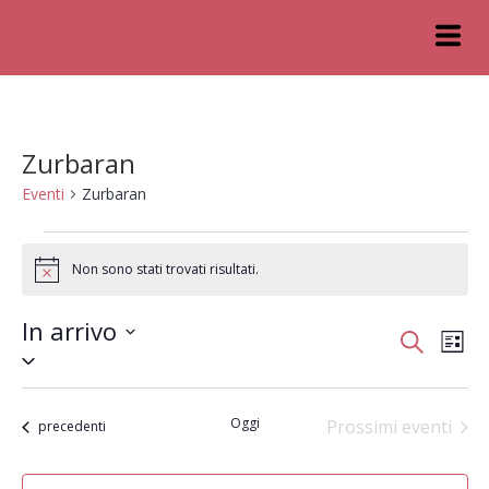
Zurbaran
Eventi
Zurbaran
Non sono stati trovati risultati.
Notice
In arrivo
Eventi
Ev
Cerca
Lista
Seleziona
Vis
Ricerc
la
data.
Na
e
Oggi
Prossimi eventi
Eventi
precedenti
viste