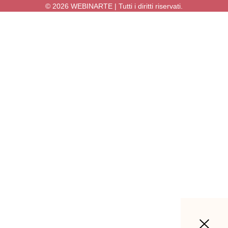
© 2026 WEBINARTE | Tutti i diritti riservati.
Accedi
La password deve essere composta da
almeno 8 caratteri, tra numeri e lettere, e contenere almeno 1 lettera
maiuscola
Ricordami
Accedi
Registrati
Ripristina la password
Invia il link di reimpostazione
Link per la reimpostazione della password inviato
alla tua email
Chiudi
Nessun account?
Registrati
Accedi
Password persa