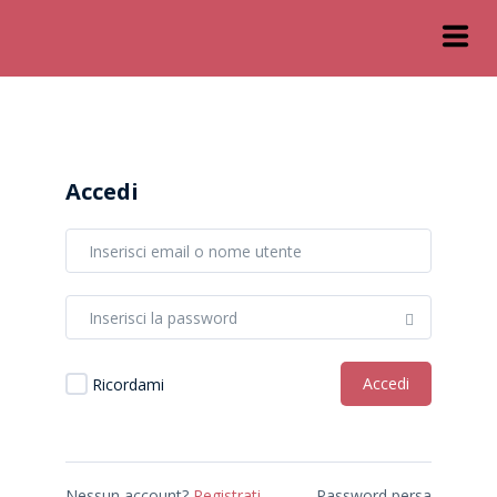
Accedi
Accedi
Ricordami
Nessun account?
Registrati
Password persa